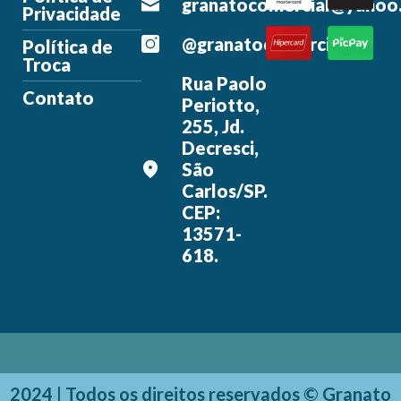
granatocomercial@yahoo
Privacidade
@granatocomercial
Política de
Troca
Rua Paolo
Contato
Periotto,
255, Jd.
Decresci,
São
Carlos/SP.
CEP:
13571-
618.
2024 | Todos os direitos reservados © Granato