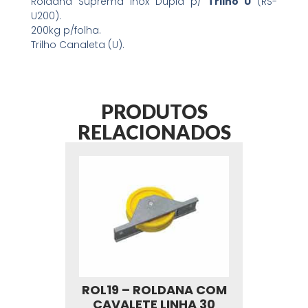
Roldana Suprema Inox Dupla p/
Trilho U
(RS-
U200).
200kg p/folha.
Trilho Canaleta (U).
PRODUTOS
RELACIONADOS
ROL19 – ROLDANA COM
CAVALETE LINHA 30