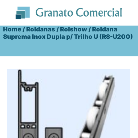
Ir
para
o
conteúdo
Home
/
Roldanas
/
Rolshow
/ Roldana
Suprema Inox Dupla p/ Trilho U (RS-U200)