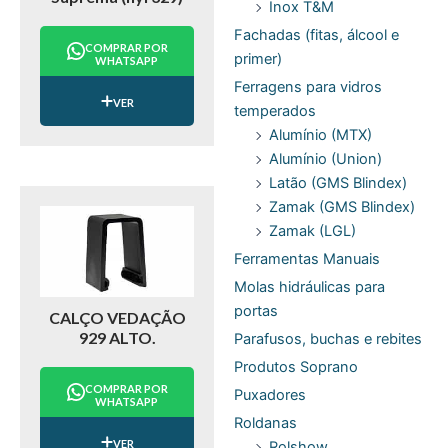
Inox T&M
Fachadas (fitas, álcool e
COMPRAR POR
primer)
WHATSAPP
Ferragens para vidros
VER
temperados
Alumínio (MTX)
Alumínio (Union)
Latão (GMS Blindex)
Zamak (GMS Blindex)
Zamak (LGL)
Ferramentas Manuais
Molas hidráulicas para
portas
CALÇO VEDAÇÃO
929 ALTO.
Parafusos, buchas e rebites
Produtos Soprano
COMPRAR POR
Puxadores
WHATSAPP
Roldanas
VER
Rolshow