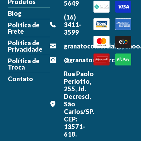
Produtos
5649
Blog
(16)
3411-
Política de
Frete
3599
Política de
granatocomercial@yahoo
Privacidade
@granatocomercial
Política de
Troca
Rua Paolo
Contato
Periotto,
255, Jd.
Decresci,
São
Carlos/SP.
CEP:
13571-
618.