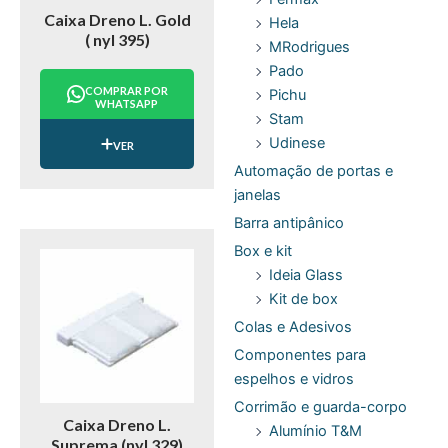
Caixa Dreno L. Gold
Hela
( nyl 395)
MRodrigues
Pado
COMPRAR POR
Pichu
WHATSAPP
Stam
Udinese
VER
Automação de portas e
janelas
Barra antipânico
Box e kit
Ideia Glass
Kit de box
Colas e Adesivos
Componentes para
espelhos e vidros
Corrimão e guarda-corpo
Caixa Dreno L.
Alumínio T&M
Suprema (nyl 329)