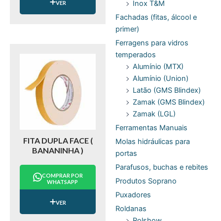
Inox T&M
VER
Fachadas (fitas, álcool e
primer)
Ferragens para vidros
temperados
Alumínio (MTX)
Alumínio (Union)
Latão (GMS Blindex)
Zamak (GMS Blindex)
Zamak (LGL)
Ferramentas Manuais
FITA DUPLA FACE (
Molas hidráulicas para
BANANINHA )
portas
Parafusos, buchas e rebites
COMPRAR POR
Produtos Soprano
WHATSAPP
Puxadores
VER
Roldanas
Rolshow