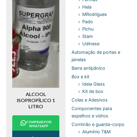
Hela
MRodrigues
Pado
Pichu
Stam
Udinese
Automação de portas e
janelas
Barra antipânico
Box e kit
Ideia Glass
Kit de box
ALCOOL
Colas e Adesivos
ISOPROPÍLICO 1
LITRO
Componentes para
espelhos e vidros
COMPRAR POR
Corrimão e guarda-corpo
WHATSAPP
Alumínio T&M