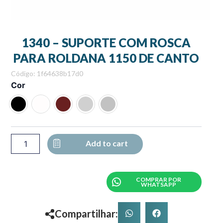
1340 – SUPORTE COM ROSCA
PARA ROLDANA 1150 DE CANTO
Código: 1f64638b17d0
1340
Cor
-
SUPORTE
COM
ROSCA
PARA
ROLDANA
Add to cart
1150
DE
CANTO
COMPRAR POR
quantity
WHATSAPP
Compartilhar: