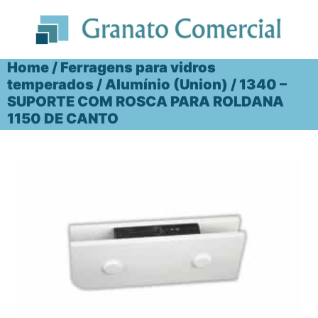
Ir
para
o
conteúdo
Home
/
Ferragens para vidros
temperados
/
Alumínio (Union)
/ 1340 –
SUPORTE COM ROSCA PARA ROLDANA
1150 DE CANTO