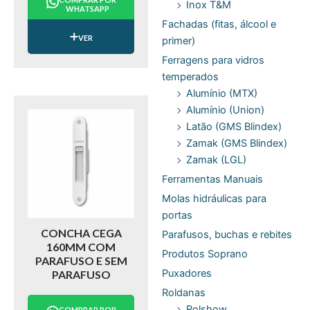
Inox T&M
WHATSAPP
Fachadas (fitas, álcool e
VER
primer)
Ferragens para vidros
temperados
Alumínio (MTX)
Alumínio (Union)
Latão (GMS Blindex)
Zamak (GMS Blindex)
Zamak (LGL)
Ferramentas Manuais
Molas hidráulicas para
portas
CONCHA CEGA
Parafusos, buchas e rebites
160MM COM
Produtos Soprano
PARAFUSO E SEM
Puxadores
PARAFUSO
Roldanas
Rolshow
COMPRAR POR