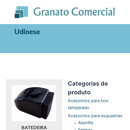
Ir
para
o
conteúdo
Udinese
Categorias de
produto
Acessórios para box
temperado
Acessórios para esquadrias
Alumifix
BATEDEIRA
Fermax