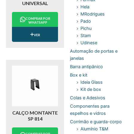
UNIVERSAL
Hela
MRodrigues
COMPRAR POR
Pado
WHATSAPP
Pichu
Stam
VER
Udinese
Automação de portas e
janelas
Barra antipânico
Box e kit
Ideia Glass
Kit de box
Colas e Adesivos
Componentes para
CALÇO MONTANTE
espelhos e vidros
SP 814
Corrimão e guarda-corpo
Alumínio T&M
COMPRAR POR