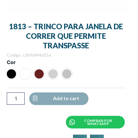
1813 – TRINCO PARA JANELA DE
CORRER QUE PERMITE
TRANSPASSE
Código: c3b96f44d55e
1813
Cor
-
TRINCO
PARA
JANELA
DE
CORRER
Add to cart
QUE
PERMITE
TRANSPASSE
COMPRAR POR
quantity
WHATSAPP