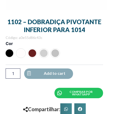
1102 – DOBRADIÇA PIVOTANTE
INFERIOR PARA 1014
Código: a0e55d86c43c
1102
Cor
-
DOBRADIÇA
PIVOTANTE
INFERIOR
PARA
1014
Add to cart
quantity
COMPRAR POR
WHATSAPP
Compartilhar: