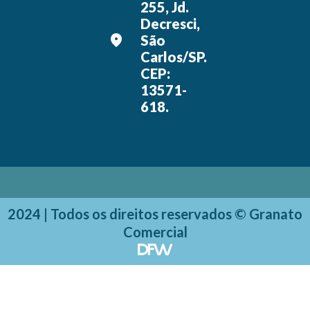
255, Jd.
Decresci,
São
Carlos/SP.
CEP:
13571-
618.
2024 | Todos os direitos reservados © Granato
Comercial