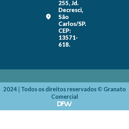
255, Jd.
Decresci,
São
Carlos/SP.
CEP:
13571-
618.
2024 | Todos os direitos reservados © Granato
Comercial