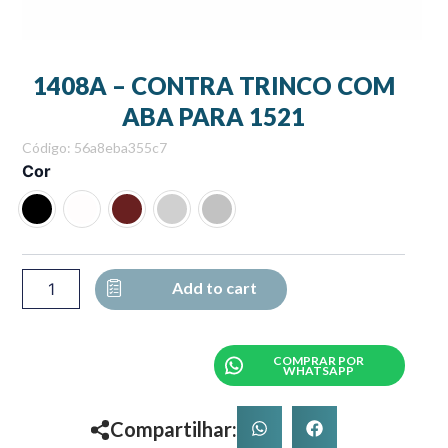
1408A – CONTRA TRINCO COM
ABA PARA 1521
Código: 56a8eba355c7
1408A
Cor
-
CONTRA
TRINCO
COM
ABA
PARA
Add to cart
1521
quantity
COMPRAR POR
WHATSAPP
Compartilhar: