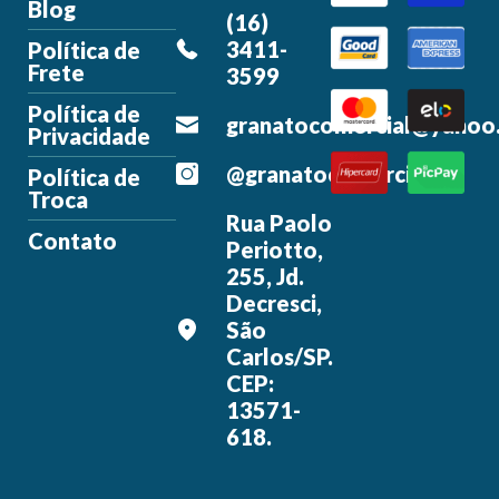
Blog
(16)
3411-
Política de
Frete
3599
Política de
granatocomercial@yahoo
Privacidade
@granatocomercial
Política de
Troca
Rua Paolo
Contato
Periotto,
255, Jd.
Decresci,
São
Carlos/SP.
CEP:
13571-
618.