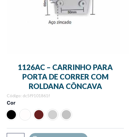
1126AC – CARRINHO PARA
PORTA DE CORRER COM
ROLDANA CÔNCAVA
Código: dc5f9101861f
1126AC
Cor
-
CARRINHO
PARA
PORTA
DE