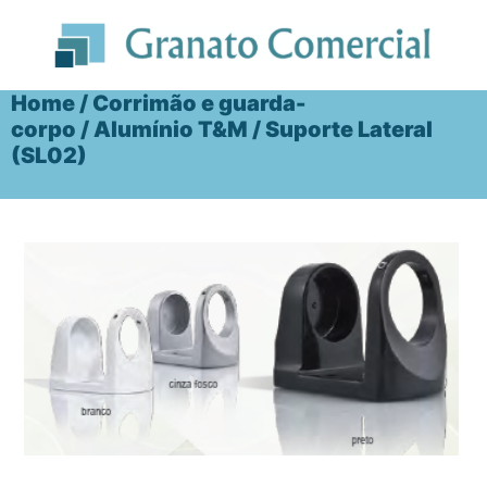
Ir
para
o
conteúdo
Home
/
Corrimão e guarda-
corpo
/
Alumínio T&M
/ Suporte Lateral
(SL02)