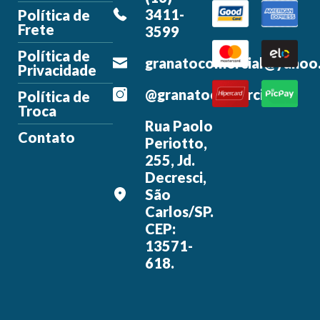
Blog
(16)
3411-
Política de
Frete
3599
Política de
granatocomercial@yahoo
Privacidade
@granatocomercial
Política de
Troca
Rua Paolo
Contato
Periotto,
255, Jd.
Decresci,
São
Carlos/SP.
CEP:
13571-
618.