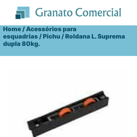
Ir
para
o
conteúdo
Home
/
Acessórios para
esquadrias
/
Pichu
/ Roldana L. Suprema
dupla 80kg.