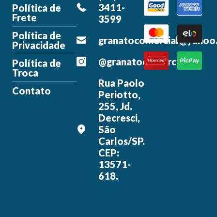
3411-
Política de
Frete
3599
Política de
granatocomercial@yahoo
Privacidade
@granatocomercial
Política de
Troca
Rua Paolo
Contato
Periotto,
255, Jd.
Decresci,
São
Carlos/SP.
CEP:
13571-
618.