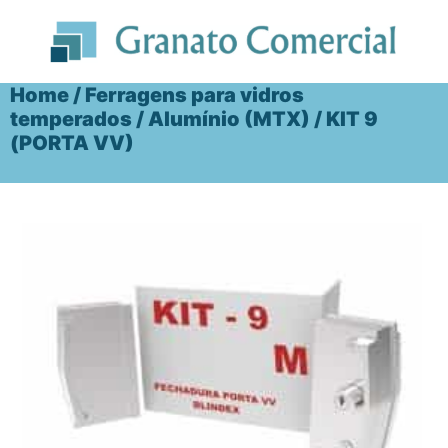
Ir
para
o
conteúdo
Home
/
Ferragens para vidros
temperados
/
Alumínio (MTX)
/ KIT 9
(PORTA VV)