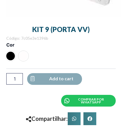
KIT 9 (PORTA VV)
Código: 7c05e3e1396b
KIT
Cor
9
(PORTA
VV)
quantity
Add to cart
COMPRAR POR
WHATSAPP
Compartilhar: