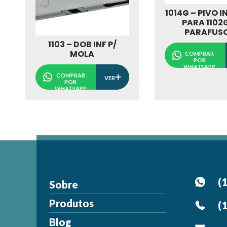
1014G – PIVO I
PARA 1102
PARAFUS
1103 – DOB INF P/
MOLA
COMPRAR
POR
WHATSAPP
COMPRAR
VER
POR
WHATSAPP
(
Sobre
Produtos
(
Blog