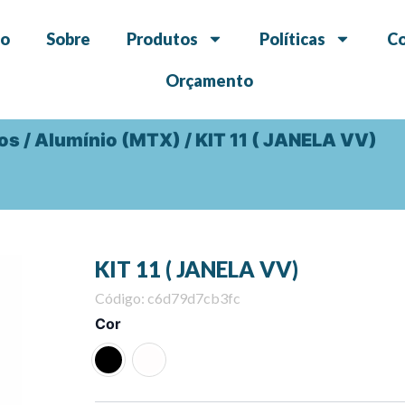
io
Sobre
Produtos
Políticas
C
Orçamento
dos
/
Alumínio (MTX)
/ KIT 11 ( JANELA VV)
KIT 11 ( JANELA VV)
Código: c6d79d7cb3fc
KIT
Cor
11
(
JANELA
VV)