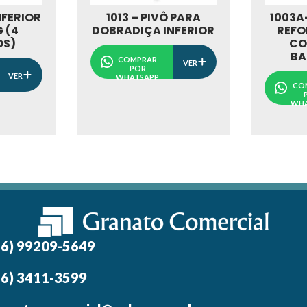
NFERIOR
1013 – PIVÔ PARA
1003A
G (4
DOBRADIÇA INFERIOR
REFO
OS)
CO
BA
COMPRAR
VER
POR
VER
WHATSAPP
CO
WHA
16) 99209-5649
16) 3411-3599