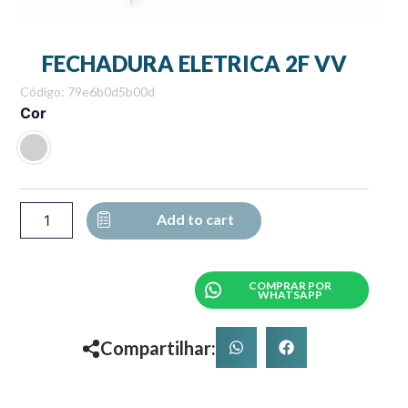
FECHADURA ELETRICA 2F VV
Código: 79e6b0d5b00d
FECHADURA
Cor
ELETRICA
2F
VV
quantity
Add to cart
COMPRAR POR
WHATSAPP
Compartilhar: