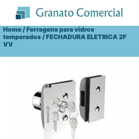
Ir
para
o
conteúdo
Home
/
Ferragens para vidros
temperados
/ FECHADURA ELETRICA 2F
VV