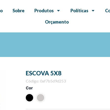
io
Sobre
Produtos
Políticas
C
Orçamento
ESCOVA 5X8
Código: 0af7b5d9d253
ESCOVA
Cor
5X8
quantity