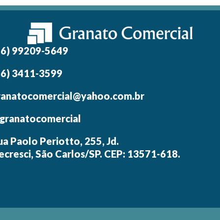
16) 99209-5649
16) 3411-3599
ranatocomercial@yahoo.com.br
granatocomercial
ua Paolo Periotto, 255, Jd.
ecresci, São Carlos/SP. CEP: 13571-618.