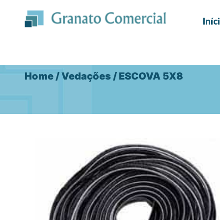
Ir
para
Iníc
o
conteúdo
Home
/
Vedações
/ ESCOVA 5X8