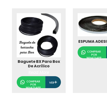
ESPUMA ADESI
COMPRAR
POR
WHATSAPP
Baguete BX Para Box
De Acrílico
Read More
COMPRAR
VER
POR
WHATSAPP