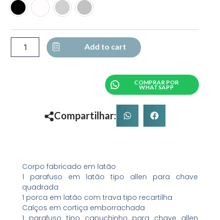
SUPORTE
DE
CENTRO
COM
CAPUCHINHO
Add to cart
quantity
COMPRAR POR
WHATSAPP
Compartilhar:
Corpo fabricado em latão
1 parafuso em latão tipo allen para chave
quadrada
1 porca em latão com trava tipo recartilha
Calços em cortiça emborrachada
1 parafuso tipo capuchinho para chave allen