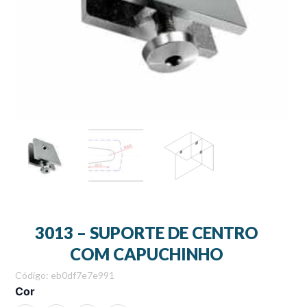
3013 – SUPORTE DE CENTRO
COM CAPUCHINHO
Código: eb0df7e7e991
3013
Cor
-