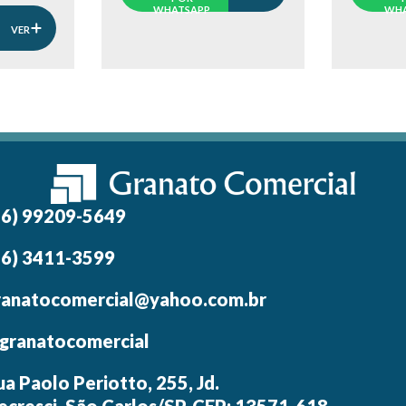
WHATSAPP
WHA
VER
16) 99209-5649
16) 3411-3599
ranatocomercial@yahoo.com.br
granatocomercial
ua Paolo Periotto, 255, Jd.