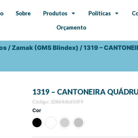
io
Sobre
Produtos
Políticas
C
Orçamento
dos
/
Zamak (GMS Blindex)
/ 1319 – CANTONE
1319 – CANTONEIRA QUÁDR
Código: 32864db650f9
1319
Cor
-
CANTONEIRA
QUÁDRUPLA
quantity