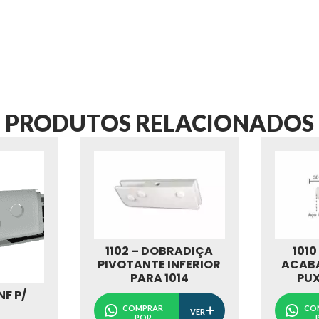
PRODUTOS RELACIONADOS
1102 – DOBRADIÇA
1010
PIVOTANTE INFERIOR
ACAB
PARA 1014
PU
NF P/
COMPRAR
CO
VER
POR