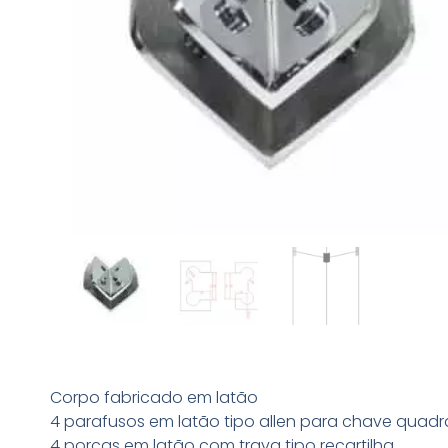
Corpo fabricado em latão
4 parafusos em latão tipo allen para chave quad
4 porcas em latão com trava tipo recartilha