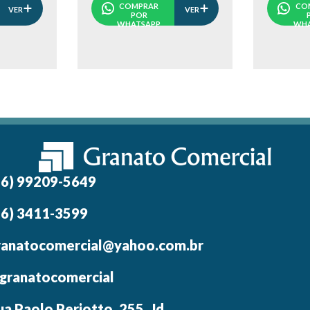
COMPRAR
CO
VER
VER
POR
WHATSAPP
WHA
16) 99209-5649
16) 3411-3599
ranatocomercial@yahoo.com.br
granatocomercial
ua Paolo Periotto, 255, Jd.