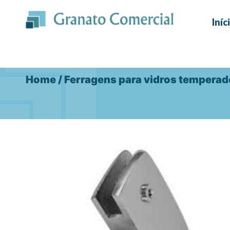
Ir
para
Iníc
o
conteúdo
Home
/
Ferragens para vidros tempera