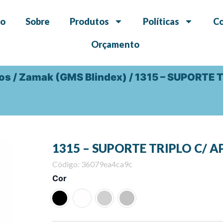
io
Sobre
Produtos
Políticas
C
Orçamento
dos
/
Zamak (GMS Blindex)
/ 1315 – SUPORTE
1315 – SUPORTE TRIPLO C/ 
Código: 36079ea4ca9c
1315
Cor
-
SUPORTE
TRIPLO
C/