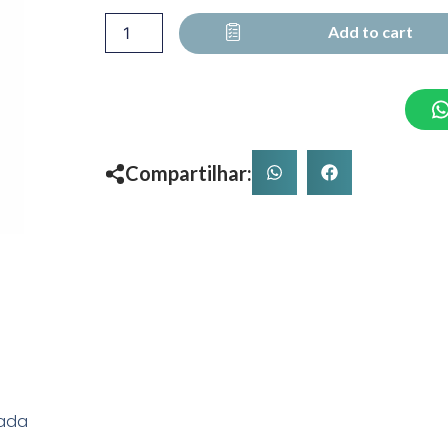
APARADOR
quantity
Add to cart
Compartilhar:
rada