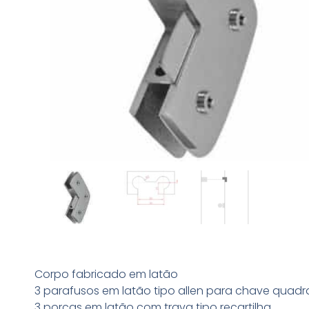
Corpo fabricado em latão
3 parafusos em latão tipo allen para chave quad
3 porcas em latão com trava tipo recartilha